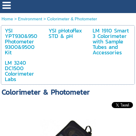
Home
>
Environment
>
Colorimeter & Photometer
YSI
YSI pHotoFlex
LM 1910 Smart
YPT930&950
STD & pH
3 Colorimeter
Photometer
with Sample
9300&9500
Tubes and
Kit
Accessories
LM 3240
DC1500
Colorimeter
Labs
Colorimeter & Photometer